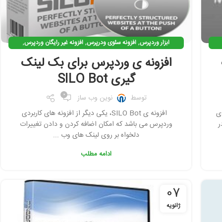
,
,
,
ابزار وردپرس
افزونه سئوی ودرپرس
افزونه غیر رایگان وردپرس
,
,
,
افزونه وردپرس
افزونه ی کاربردی وردپرس
بک لینک گیری
افزونه ی وردپرس برای بک لینک
,
بهینه سازی وردپرس
نرم افزار سئو
گیری SILO Bot
0
توسط
نوین وب ساز
ردی
افزونه ی SILO Bot، یکی دیگر از افزونه های کاربردی
ر
وردپرس می باشد که امکان اضافه کردن و دادن تغییرات
دلخواه بر روی لینک های وب ...
ادامه مطلب
07
ژانویه