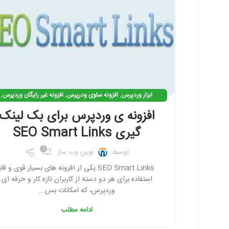
تویتر
اینستاگرم
تلگرام
,
,
,
ابزار وردپرس
افزونه سئوی ودرپرس
افزونه غیر رایگان وردپرس
,
,
,
افزونه وردپرس
افزونه ی کاربردی وردپرس
بک لینک گیری
افزونه ی وردپرس برای بک لینک
,
بهینه سازی وردپرس
نرم افزار سئو
گیری SEO Smart Links
1
توسط
نوین وب ساز
SEO Smart Links یکی از افزونه های بسیار قوی و قا
استفاده برای هر دو دسته از کاربران تازه کار و حرفه ای
وردپرس، که امکانات بس...
ادامه مطلب