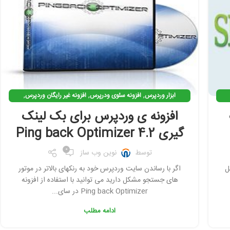
,
,
,
ابزار وردپرس
افزونه سئوی ودرپرس
افزونه غیر رایگان وردپرس
,
,
,
افزونه وردپرس
افزونه ی کاربردی وردپرس
بک لینک گیری
افزونه ی وردپرس برای بک لینک
,
بهینه سازی وردپرس
نرم افزار سئو
گیری Ping back Optimizer 4.2
0
توسط
نوین وب ساز
بل
اگر با رساندن سایت وردپرس خود به رنکهای بالاتر در موتور
های جستجو مشکل دارید می توانید با استفاده از افزونه
Ping back Optimizer در سای...
ادامه مطلب