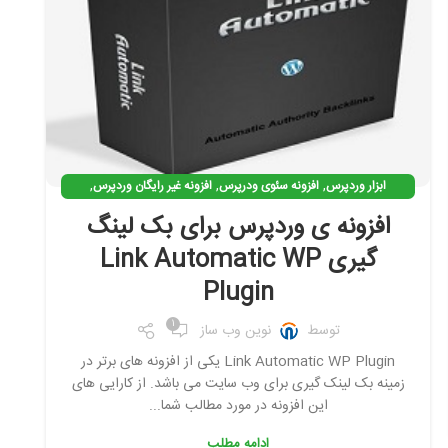
,
,
,
ابزار وردپرس
افزونه سئوی ودرپرس
افزونه غیر رایگان وردپرس
,
,
,
افزونه وردپرس
افزونه ی کاربردی وردپرس
بک لینک گیری
افزونه ی وردپرس برای بک لینگ
,
بهینه سازی وردپرس
نرم افزار سئو
گیری Link Automatic WP
Plugin
1
توسط
نوین وب ساز
Link Automatic WP Plugin یکی از افزونه های برتر در
زمینه بک لینک گیری برای وب سایت می باشد. از کارایی های
این افزونه در مورد مطالب شما...
ادامه مطلب