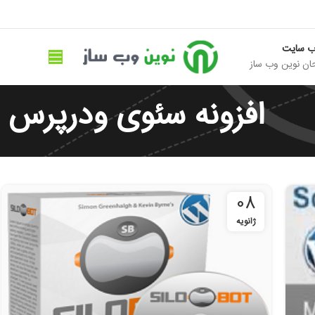
ب سایت
ان نوین وب ساز
افزونه سئوی ودرپرس
08
ژانویه