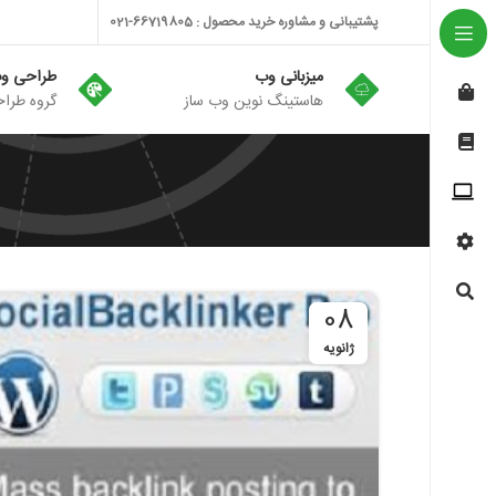
پشتیبانی و مشاوره خرید محصول : 66719805-021
میزبانی وب
طراحی و
هاستینگ نوین وب ساز
گروه طراح
08
ژانویه