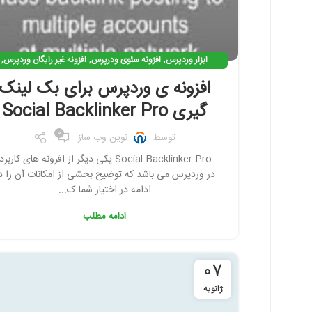
,
,
,
ابزار وردپرس
افزونه سئوی ودرپرس
افزونه غیر رایگان وردپرس
,
,
,
افزونه وردپرس
افزونه ی کاربردی وردپرس
بک لینک گیری
افزونه ی وردپرس برای بک لینک
,
بهینه سازی وردپرس
نرم افزار سئو
گیری Social Backlinker Pro
0
توسط
نوین وب ساز
Social Backlinker Pro یکی دیگر از افزونه های کارب
در وردپرس می باشد که توضیح بحشی از امکانات آن را د
ادامه در اختیار شما ک...
ادامه مطلب
07
ژانویه
فیس بوک