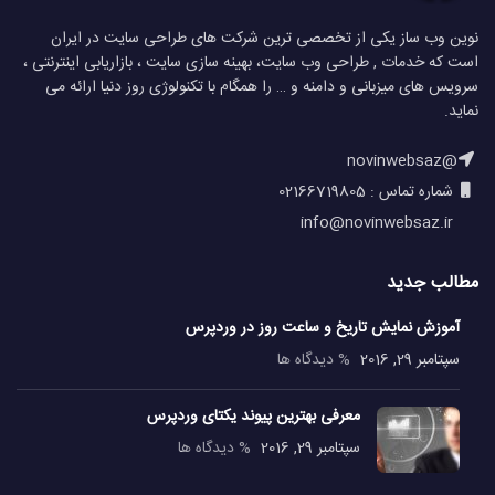
نوین وب ساز یکی از تخصصی ترین شرکت های طراحی سایت در ایران
است که خدمات , طراحی وب سایت، بهینه سازی سایت ، بازاریابی اینترنتی ،
سرویس های میزبانی و دامنه و … را همگام با تکنولوژی روز دنیا ارائه می
نماید.
@novinwebsaz
شماره تماس : 02166719805
info@novinwebsaz.ir
مطالب جدید
آموزش نمایش تاریخ و ساعت روز در وردپرس
سپتامبر 29, 2016
% دیدگاه ها
معرفی بهترین پیوند یکتای وردپرس
سپتامبر 29, 2016
% دیدگاه ها