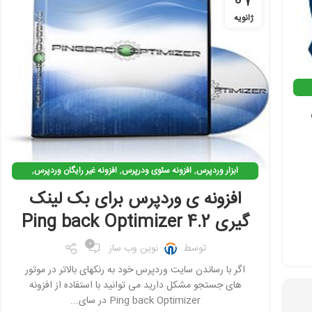
07
ژانویه
,
,
,
ابزار وردپرس
افزونه سئوی ودرپرس
افزونه غیر رایگان وردپرس
,
,
,
افزونه وردپرس
افزونه ی کاربردی وردپرس
بک لینک گیری
افزونه ی وردپرس برای بک لینک
,
بهینه سازی وردپرس
نرم افزار سئو
گیری Ping back Optimizer 4.2
0
توسط
نوین وب ساز
اگر با رساندن سایت وردپرس خود به رنکهای بالاتر در موتور
های جستجو مشکل دارید می توانید با استفاده از افزونه
Ping back Optimizer در سای...