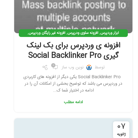
,
,
,
ابزار وردپرس
افزونه سئوی ودرپرس
افزونه غیر رایگان وردپرس
,
,
,
افزونه وردپرس
افزونه ی کاربردی وردپرس
بک لینک گیری
افزونه ی وردپرس برای بک لینک
,
بهینه سازی وردپرس
نرم افزار سئو
گیری Social Backlinker Pro
0
توسط
نوین وب ساز
Social Backlinker Pro یکی دیگر از افزونه های کاربردی
در وردپرس می باشد که توضیح بحشی از امکانات آن را در
ادامه در اختیار شما ک...
ادامه مطلب
07
ژانویه