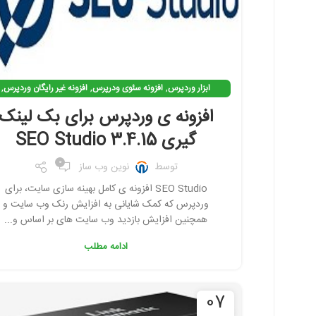
فیس بوک
تویتر
اینستاگرم
تلگرام
,
,
,
ابزار وردپرس
افزونه سئوی ودرپرس
افزونه غیر رایگان وردپرس
,
,
,
افزونه وردپرس
افزونه ی کاربردی وردپرس
بک لینک گیری
افزونه ی وردپرس برای بک لینک
,
بهینه سازی وردپرس
نرم افزار سئو
گیری SEO Studio 3.4.15
0
توسط
نوین وب ساز
SEO Studio افزونه ی کامل بهینه سازی سایت، برای
وردپرس که کمک شایانی به افزایش رنک وب سایت و
همچنین افزایش بازدید وب سایت های بر اساس و...
ادامه مطلب
07