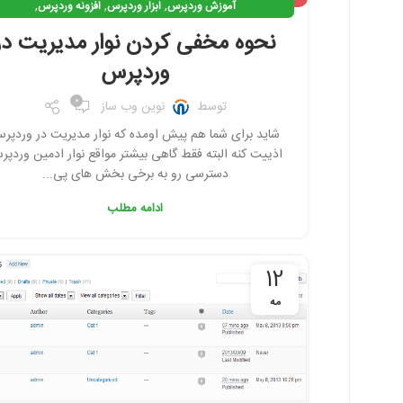
,
,
,
آموزش وردپرس
ابزار وردپرس
افزونه وردپرس
,
افزونه ی کاربردی وردپرس
وردپرس
نحوه مخفی کردن نوار مدیریت در
وردپرس
0
توسط
نوین وب ساز
شاید برای شما هم پیش اومده که نوار مدیریت در وردپر
اذییت کنه البته فقط گاهی بیشتر مواقع نوار ادمین وردپ
دسترسی رو به برخی بخش های پی...
ادامه مطلب
12
مه