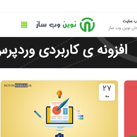
ب سایت
ان نوین وب ساز
افزونه ی کاربردی وردپر
27
مه