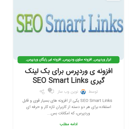
,
,
,
ابزار وردپرس
افزونه سئوی ودرپرس
افزونه غیر رایگان وردپرس
,
,
,
افزونه وردپرس
افزونه ی کاربردی وردپرس
بک لینک گیری
افزونه ی وردپرس برای بک لینک
,
بهینه سازی وردپرس
نرم افزار سئو
گیری SEO Smart Links
1
توسط
نوین وب ساز
SEO Smart Links یکی از افزونه های بسیار قوی و قابل
استفاده برای هر دو دسته از کاربران تازه کار و حرفه ای
وردپرس، که امکانات بس...
ادامه مطلب