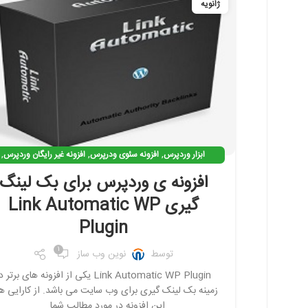
ژانویه
,
,
,
ابزار وردپرس
افزونه سئوی ودرپرس
افزونه غیر رایگان وردپرس
,
,
,
افزونه وردپرس
افزونه ی کاربردی وردپرس
بک لینک گیری
افزونه ی وردپرس برای بک لینگ
,
بهینه سازی وردپرس
نرم افزار سئو
گیری Link Automatic WP
Plugin
1
توسط
نوین وب ساز
Link Automatic WP Plugin یکی از افزونه های برتر 
زمینه بک لینک گیری برای وب سایت می باشد. از کارایی ه
این افزونه در مورد مطالب شما...