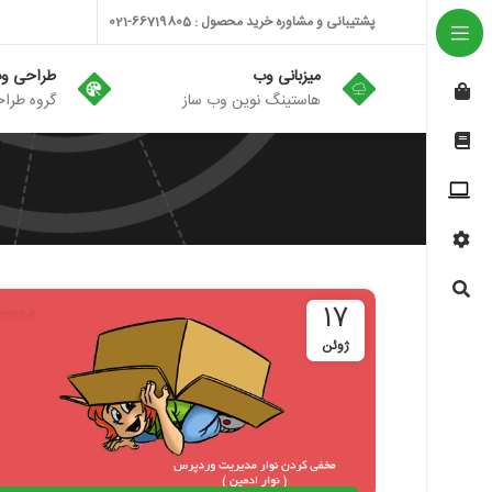
پشتیبانی و مشاوره خرید محصول : 66719805-021
میزبانی وب
طراحی و
هاستینگ نوین وب ساز
گروه طراح
17
ژوئن