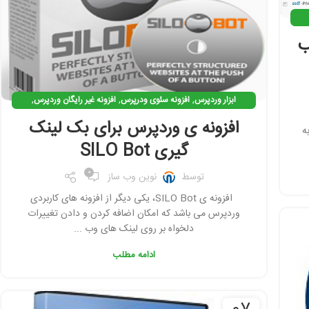
ب
,
,
,
ابزار وردپرس
افزونه سئوی ودرپرس
افزونه غیر رایگان وردپرس
,
,
,
افزونه وردپرس
افزونه ی کاربردی وردپرس
بک لینک گیری
افزونه ی وردپرس برای بک لینک
ه
,
بهینه سازی وردپرس
نرم افزار سئو
گیری SILO Bot
0
توسط
نوین وب ساز
افزونه ی SILO Bot، یکی دیگر از افزونه های کاربردی
وردپرس می باشد که امکان اضافه کردن و دادن تغییرات
دلخواه بر روی لینک های وب ...
ادامه مطلب