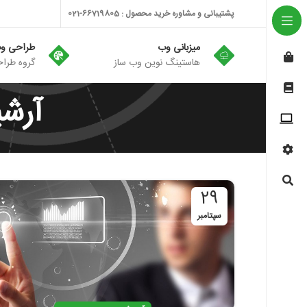
پشتیبانی و مشاوره خرید محصول : 66719805-021
میزبانی وب
طراحی و
هاستینگ نوین وب ساز
گروه طراح
آرش
29
سپتامبر