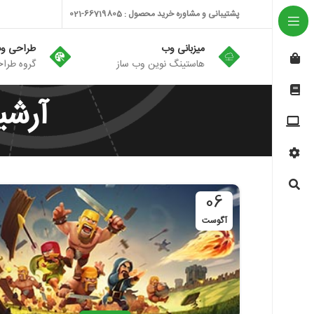
پشتیبانی و مشاوره خرید محصول : 66719805-021
میزبانی وب
طراحی و
هاستینگ نوین وب ساز
گروه طراح
آرشی
06
آگوست