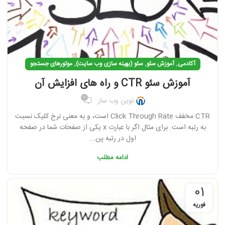
,
,
,
آکادمی
آموزش سئو
سئو (بهینه سازی وب سایت)
موتورهای جستجو
آموزش سئو CTR و راه های افزایش آن
0
نوین وب ساز
CTR مخفف Click Through Rate است، و به معنی نرخ کلیک نسبت
به رتبه است. برای مثال اگر با عبارت x یکی از صفحات شما در صفحه
اول در رتبه پن...
ادامه مطلب
01
فوریه