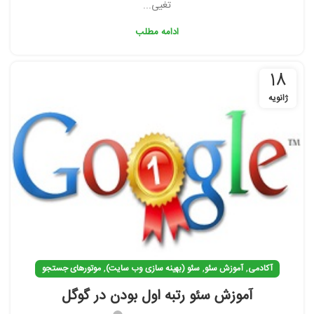
تغیی...
ادامه مطلب
18
ژانویه
,
,
,
آکادمی
آموزش سئو
سئو (بهینه سازی وب سایت)
موتورهای جستجو
آموزش سئو رتبه اول بودن در گوگل