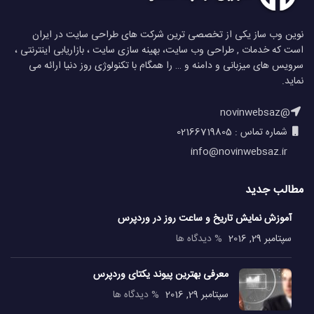
نوین وب ساز یکی از تخصصی ترین شرکت های طراحی سایت در ایران
است که خدمات , طراحی وب سایت، بهینه سازی سایت ، بازاریابی اینترنتی ،
سرویس های میزبانی و دامنه و … را همگام با تکنولوژی روز دنیا ارائه می
نماید.
@novinwebsaz
شماره تماس : 02166719805
info@novinwebsaz.ir
مطالب جدید
آموزش نمایش تاریخ و ساعت روز در وردپرس
سپتامبر 29, 2016
% دیدگاه ها
معرفی بهترین پیوند یکتای وردپرس
سپتامبر 29, 2016
% دیدگاه ها