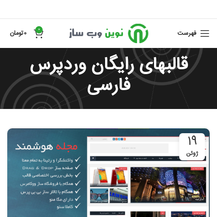
0
فهرست
0
تومان
قالبهای رایگان وردپرس
فارسی
19
ژوئن