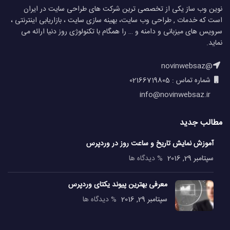
نوین وب ساز یکی از تخصصی ترین شرکت های طراحی سایت در ایران
است که خدمات , طراحی وب سایت، بهینه سازی سایت ، بازاریابی اینترنتی ،
سرویس های میزبانی و دامنه و … را همگام با تکنولوژی روز دنیا ارائه می
نماید.
@novinwebsaz
شماره تماس : 02166719805
info@novinwebsaz.ir
مطالب جدید
آموزش نمایش تاریخ و ساعت روز در وردپرس
سپتامبر 29, 2016
% دیدگاه ها
معرفی بهترین پیوند یکتای وردپرس
سپتامبر 29, 2016
% دیدگاه ها