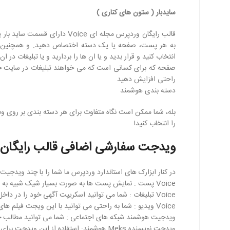
سایدبار ( ستون های کناری )
قالب رایگان وردپرس مجله ای e
انتخاب کنید و قرار بدید و یا ان ها را بردارید و یا تبلیغات د
صفحه که برای کسانی است که می خواهند تبلیغات در سایت خود 
راحتی افزایش دهید
دسته بندی هوشمند
بله، شما ممکن است نگاه متفاوت برای هر دسته بندی بر روی و
را انتخاب کنید!
ویدجت سفارشی اضافی قالب رایگان ورد
در کنار ابزارک های استاندارد وردپرس ما شما را با چند ویدجیت
Voice پست : نمایش پست ها به صورت بسیار شیک شبیه به پست استاندارد اما با گزینه های بیشتر
Voice تبلیغات : شما می توانید اسکریپت آگهی خود را در داخل این ویجت قرار بدهید
فیس بوک
Voice ویدیو : شما به راحتی می توانید با این ویجت فیلم های خود را از یوتیوب و یا ویمیو نمایش دهید
ویدجیت هوشمند شبکه های اجتماعی : شما می توانید مطالب خو
تویتر
ویدجت نویسنده Meks هوشمند: استفاده از این ویدجت برای نمایش اطلاعات نمایه کاربر/نویسنده