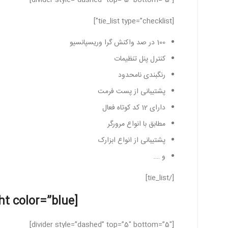
[divider style=”dashed” top=”5″ bottom=”5″]
[tie_list type=”checklist”]
100 در صد واکنش گرا وریسپانسیو
کنترل پنل تنظیمات
رنگبندی نامحدود
پشتیبانی از پست فرمت
دارای 12 کد کوتاه فعال
مطابق با انواع مرورگر
پشتیبانی از انواع ابزارک
و ….
[/tie_list]
[highlight color=”blue”]تصاویری از قالب[/highlight]
[divider style=”dashed” top=”5″ bottom=”5″]