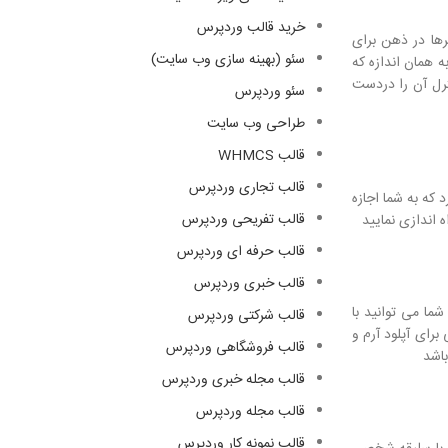
خرید قالب وردپرس
وگرها در ذهن برای
سئو (بهینه سازی وب سایت)
 سایت خود را به همان اندازه که
ترل آن را دردست
سئو وردپرس
طراحی وب سایت
قالب WHMCS
قالب تجاری وردپرس
 که به شما اجازه
قالب تفریحی وردپرس
قالب حرفه ای وردپرس
قالب خبری وردپرس
و شما می توانید با
قالب شرکتی وردپرس
سته رایگان وردپرس مجله ای Voice همچنین گزینه هایی برای آپلود آرم و
قالب فروشگاهی وردپرس
باشد
قالب مجله خبری وردپرس
قالب مجله وردپرس
قالب نمونه کار وردپرس