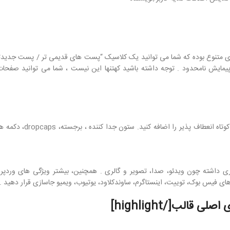
مجله ای Voice دارای 4 نوع صفحه بندی متنوع بوده که شما می توانید یک کلاسیک “پست های قدیمی تر / پست 
یمایش نامحدود . توجه داشته باشید کهتنها این نیست ، شما می توانید صفحات
شما می توانید برخی از عناصر خوب به مطالب خود را ب
ی VOICE با پست فرمت سازگاری داشته چون ویدئو، صدا، تصویر و گالری . همچنین، بیشتر ویژگی های
ی فیس بوک، توییت، اینستاگرم، ساوندکلاود، یوتیوب، ویمیو جاسازی قرار دهید .