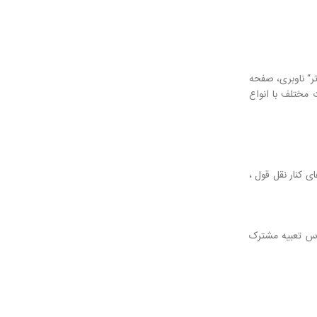
جدیدتر“ ناوبری، صفحه
 مختلف با انواع
ا 12 کد کوتاه انعطاف پذیر را اضافه کنید. ستون جدا کننده ، برجسته، dropcaps، دکمه های کنار نقل قول ،
 وردپرس تعبیه مشترک