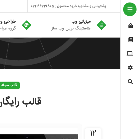
پشتیبانی و مشاوره خرید محصول : 66719805-021
میزبانی وب
طراحی و
هاستینگ نوین وب ساز
گروه طراح
قالب مجله 
قالب رایگان 
12