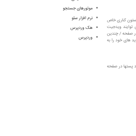
موتورهای جستجو
نرم افزار سئو
 برای ستون کناری خاص
 مجله ای Voice برای ستون های کناری می توایند ویدجیت
هک وردپرس
 در صفحه / چندین
وردپرس
د های خود را به
د پستها در صفحه