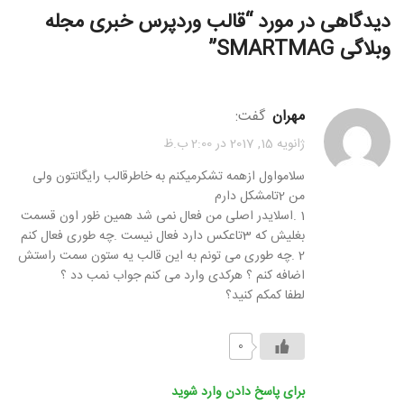
دیدگاهی در مورد “
قالب وردپرس خبری مجله
وبلاگی SMARTMAG
”
مهران
گفت:
ژانویه 15, 2017 در 2:00 ب.ظ
سلامواول ازهمه تشکرمیکنم به خاطرقالب رایگانتون ولی
من 2تامشکل دارم
1 .اسلایدر اصلی من فعال نمی شد همین ظور اون قسمت
بغلیش که 3تاعکس دارد فعال نیست .چه طوری فعال کنم
2 .چه طوری می تونم به این قالب یه ستون سمت راستش
اضافه کنم ؟ هرکدی وارد می کنم جواب نمب دد ؟
لطفا کمکم کنید؟
0
برای پاسخ دادن وارد شوید