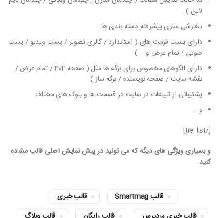
سا حالت نمایش مطالب ( چیدمان مدرن / چیدمان وبلاگی / چیدمان تایم
لاین )
سفارشی سازی پیشرفته دسته بندی ها
دارای پست فرمت های ( استاندارد / گالری تصویر / پست ویدیو / پست
صوتی / تمام عرض و … )
دارای الگوهای مخصوص برای برگه ها مثل ( صفحه 404 / تمام عرض /
نقشه سایت / صفحه نویسنده / برگه ساز )
پشتیبانی از تبیلغات در سایت در قسمت ها و بلوک های مختلف
و …
[/tie_list]
و بسیاری ویژگی های دیگه که می تونید در پیش نمایش اصلی قالب مشاده
کنید.
قالب Smartmag
قالب خبری
قالب خبری وردپرس
قالب رایگان
قالب وبلاگ