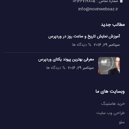
شماره تماس : 02166719805
info@novinwebsaz.ir
مطالب جدید
آموزش نمایش تاریخ و ساعت روز در وردپرس
سپتامبر 29, 2016
% دیدگاه ها
معرفی بهترین پیوند یکتای وردپرس
سپتامبر 29, 2016
% دیدگاه ها
وبسایت های ما
خرید هاستینگ
طراحی وب سایت
سئو