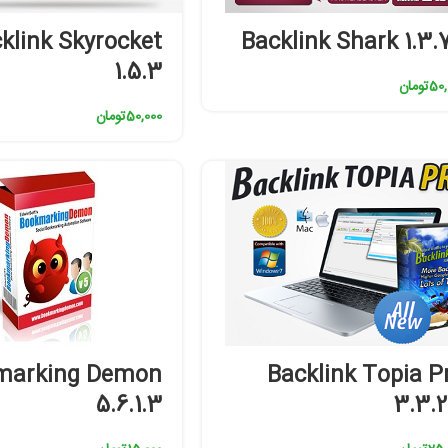
klink Skyrocket
Backlink Shark 1.3.
1.5.3
50,
تومان
50,000
تومان
marking Demon
Backlink Topia P
5.6.1.3
3.3.2