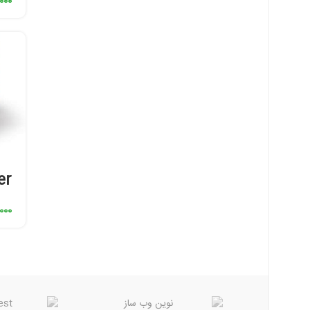
000
er
000