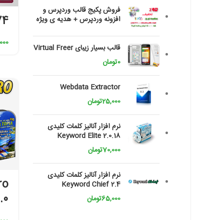
فروش پکیج قالب وردپرس و
74
افزونه وردپرس + هدیه ی ویژه
000
قالب بسیار زیبای Virtual Freer
0
تومان
فیس بوک
Webdata Extractor
25,000
تومان
تویتر
اینستاگرم
نرم افزار آنالیز کلمات کلیدی
Keyword Elite 2.0.18
تلگرام
70,000
تومان
نرم افزار آنالیز کلمات کلیدی
ro
Keyword Chief 2.4
.0
65,000
تومان