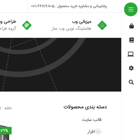
پشتیبانی و مشاوره خرید محصول : 66719805-021
میزبانی وب
طراحی و
هاستینگ نوین وب ساز
گروه طراح
دسته بندی محصولات
خانه
قالب سایت
-29%
نرم افزار