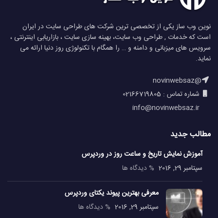
نوین وب ساز یکی از تخصصی ترین شرکت های طراحی سایت در ایران
است که خدمات , طراحی وب سایت، بهینه سازی سایت ، بازاریابی اینترنتی ،
سرویس های میزبانی و دامنه و … را همگام با تکنولوژی روز دنیا ارائه می
نماید.
@novinwebsaz
شماره تماس : 02166719805
info@novinwebsaz.ir
مطالب جدید
آموزش نمایش تاریخ و ساعت روز در وردپرس
سپتامبر 29, 2016
% دیدگاه ها
معرفی بهترین پیوند یکتای وردپرس
سپتامبر 29, 2016
% دیدگاه ها