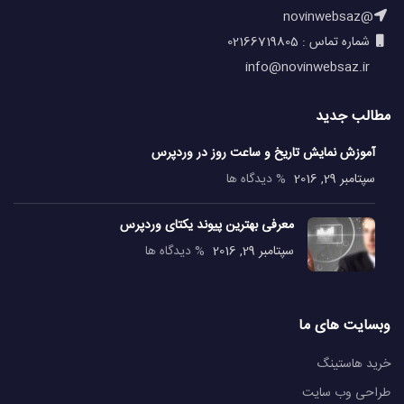
@novinwebsaz
شماره تماس : 02166719805
info@novinwebsaz.ir
مطالب جدید
آموزش نمایش تاریخ و ساعت روز در وردپرس
سپتامبر 29, 2016
% دیدگاه ها
معرفی بهترین پیوند یکتای وردپرس
سپتامبر 29, 2016
% دیدگاه ها
وبسایت های ما
خرید هاستینگ
طراحی وب سایت