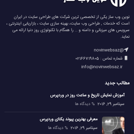
نوین وب ساز یکی از تخصصی ترین شرکت های طراحی سایت در ایران
است که خدمات , طراحی وب سایت، بهینه سازی سایت ، بازاریابی اینترنتی ،
سرویس های میزبانی و دامنه و … را همگام با تکنولوژی روز دنیا ارائه می
نماید.
@novinwebsaz
شماره تماس : 02166719805
info@novinwebsaz.ir
مطالب جدید
آموزش نمایش تاریخ و ساعت روز در وردپرس
سپتامبر 29, 2016
% دیدگاه ها
معرفی بهترین پیوند یکتای وردپرس
سپتامبر 29, 2016
% دیدگاه ها