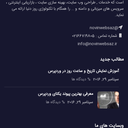
است که خدمات , طراحی وب سایت، بهینه سازی سایت ، بازاریابی اینترنتی ،
سرویس های میزبانی و دامنه و … را همگام با تکنولوژی روز دنیا ارائه می
نماید.
@novinwebsaz
شماره تماس : 02166719805
info@novinwebsaz.ir
مطالب جدید
آموزش نمایش تاریخ و ساعت روز در وردپرس
سپتامبر 29, 2016
% دیدگاه ها
معرفی بهترین پیوند یکتای وردپرس
سپتامبر 29, 2016
% دیدگاه ها
وبسایت های ما