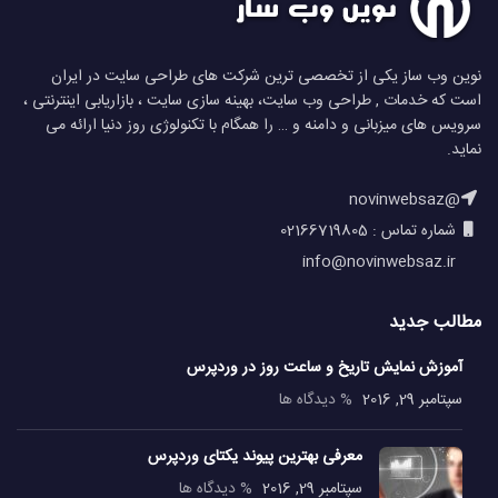
نوین وب ساز یکی از تخصصی ترین شرکت های طراحی سایت در ایران
است که خدمات , طراحی وب سایت، بهینه سازی سایت ، بازاریابی اینترنتی ،
سرویس های میزبانی و دامنه و … را همگام با تکنولوژی روز دنیا ارائه می
نماید.
@novinwebsaz
شماره تماس : 02166719805
info@novinwebsaz.ir
مطالب جدید
آموزش نمایش تاریخ و ساعت روز در وردپرس
سپتامبر 29, 2016
% دیدگاه ها
معرفی بهترین پیوند یکتای وردپرس
سپتامبر 29, 2016
% دیدگاه ها