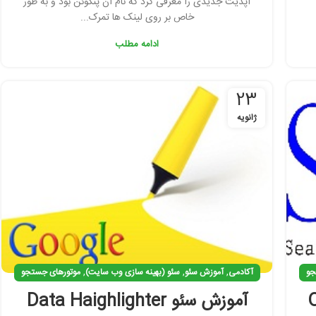
آپدیت جدیدی را معرفی کرد که نام آن پنگوئن بود و به طور
خاص بر روی لینک ها تمرک...
ادامه مطلب
23
ژانویه
,
,
,
جو
آکادمی
آموزش سئو
سئو (بهینه سازی وب سایت)
موتورهای جستجو
ی داخلی On
آموزش سئو Data Haighlighter