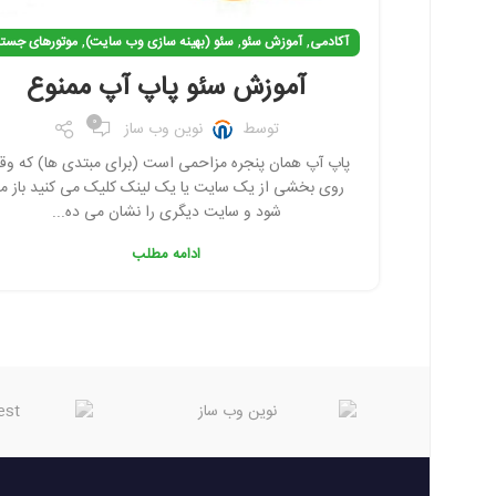
,
,
,
آکادمی
آموزش سئو
سئو (بهینه سازی وب سایت)
موتورهای جست
آموزش سئو پاپ آپ ممنوع
0
توسط
نوین وب ساز
پاپ آپ همان پنجره مزاحمی است (برای مبتدی ها) که وق
روی بخشی از یک سایت یا یک لینک کلیک می کنید باز م
شود و سایت دیگری را نشان می ده...
ادامه مطلب