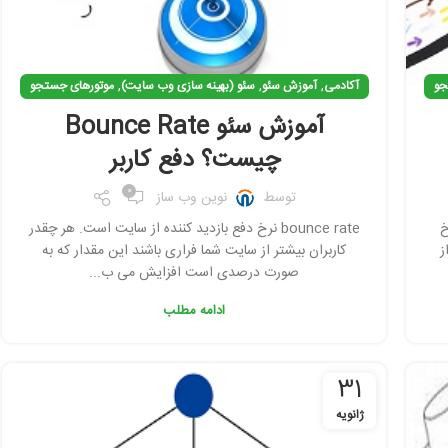
,
,
,
جو
آکادمی
آموزش سئو
سئو (بهینه سازی وب سایت)
موتورهای جستجو
آموزش سئو Bounce Rate
چیست؟ دفع کاربر
0
توسط
نوین وب ساز
نرخ
bounce rate نرخ دفع بازدید کننده از سایت است. هر چقدر
ت x یکی از
کاربران بیشتر از سایت شما فراری باشند این مقدار که به
صورت درصدی است افزایش می ب...
ادامه مطلب
31
ژانویه