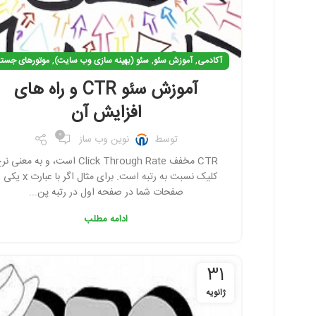
,
,
,
آکادمی
آموزش سئو
سئو (بهینه سازی وب سایت)
موتورهای جست
آموزش سئو CTR و راه های
افزایش آن
0
توسط
نوین وب ساز
CTR مخفف Click Through Rate است، و به معنی 
کلیک نسبت به رتبه است. برای مثال اگر با عبار
صفحات شما در صفحه اول در رتبه پن...
ادامه مطلب
31
ژانویه