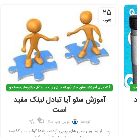
25
ژانویه
,
,
,
جو
آکادمی
آموزش سئو
سئو (بهینه سازی وب سایت)
موتورهای جستجو
آموزش سئو آیا تبادل لینک مفید
است
0
توسط
نوین وب ساز
پس از به روز رسانی های پیاپی آپدیت پاندا گوگل سال گذشته