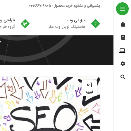
پشتیبانی و مشاوره خرید محصول : 66719805-021
میزبانی وب
طراحی و
هاستینگ نوین وب ساز
گروه طراح
آ
01
فوریه