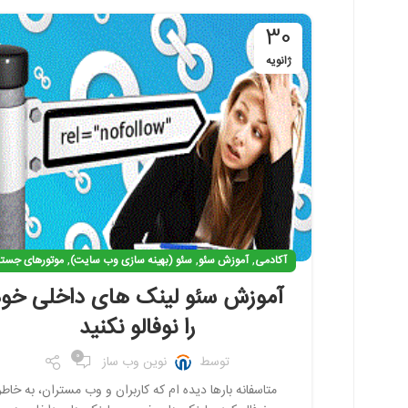
30
ژانویه
,
,
,
آکادمی
آموزش سئو
سئو (بهینه سازی وب سایت)
موتورهای جست
آموزش سئو لینک های داخلی خود
را نوفالو نکنید
فیس بوک
0
توسط
نوین وب ساز
تویتر
متاسفانه بارها دیده ام که کاربران و وب مستران، به خاطر
اینستاگرم