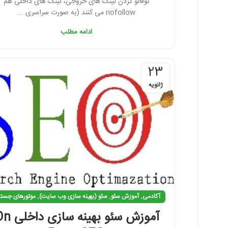
نوفالو کردن لینک های خروجی، لینک های داخلی هم
nofollow می کنند (به صورت سراسری ...
تلگرام
ادامه مطلب
23
ژانویه
,
,
,
آکادمی
آموزش سئو
سئو (بهینه سازی وب سایت)
موتورهای جست
آموزش سئو بهینه ساز