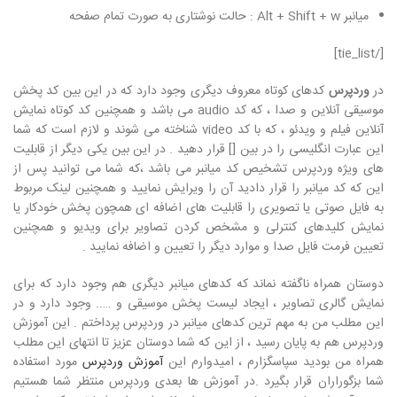
میانبر Alt + Shift + w : حالت نوشتاری به صورت تمام صفحه
[/tie_list]
در
وردپرس
کدهای کوتاه معروف دیگری وجود دارد که در این بین کد پخش
موسیقی آنلاین و صدا ، که کد audio می باشد و همچنین کد کوتاه نمایش
آنلاین فیلم و ویدئو ، که با کد video شناخته می شوند و لازم است که شما
این عبارت انگلیسی را در بین [] قرار دهید . در این بین یکی دیگر از قابلیت
های ویژه وردپرس تشخیص کد میانبر می باشد ،که شما می توانید پس از
این که کد میانبر را قرار دادید آن را ویرایش نمایید و همچنین لینک مربوط
به فایل صوتی یا تصویری را قابلیت های اضافه ای همچون پخش خودکار یا
نمایش کلیدهای کنترلی و مشخص کردن تصاویر برای ویدیو و همچنین
تعیین فرمت فایل صدا و موارد دیگر را تعیین و اضافه نمایید .
دوستان همراه ناگفته نماند که کدهای میانبر دیگری هم وجود دارد که برای
نمایش گالری تصاویر ، ایجاد لیست پخش موسیقی و ….. وجود دارد و در
این مطلب من به مهم ترین کدهای میانبر در وردپرس پرداختم . این آموزش
وردپرس هم به پایان رسید ، از این که شما دوستان عزیز تا انتهای این مطلب
همراه من بودید سپاسگزارم ، امیدوارم این
آموزش وردپرس
مورد استفاده
شما بزگوراران قرار بگیرد .در آموزش ها بعدی وردپرس منتظر شما هستیم