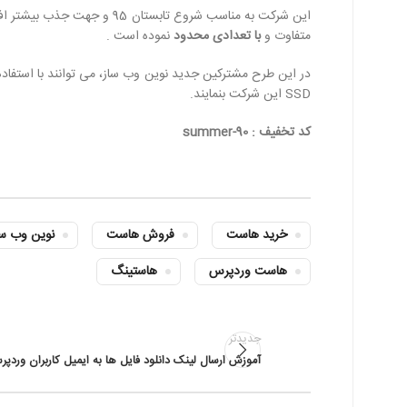
این شرکت به مناسب شروع تابستان 95 و جهت جذب بیشتر افراد و افزایش مشترکین جدید خود، اقدام به ارائه
متفاوت و
با تعدادی محدود
نموده است .
در این طرح مشترکین جدید نوین وب ساز، می توانند با استفاد
SSD این شرکت بنمایند.
کد تخفیف : summer-90
خرید هاست
فروش هاست
نوین وب سا
فیس بوک
هاست وردپرس
هاستینگ
تویتر
اینستاگرم
جدیدتر
آموزش ارسال لینک دانلود فایل ها به ایمیل کاربران وردپ
تلگرام