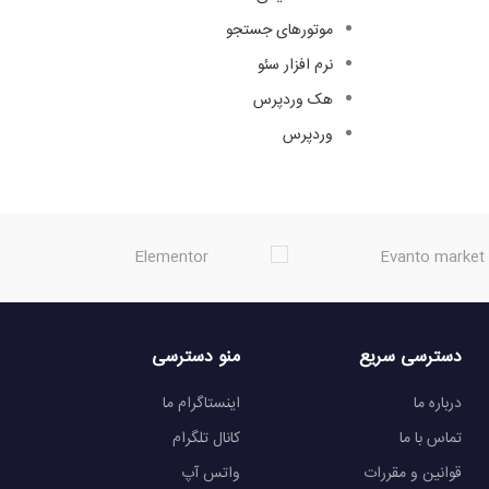
موتورهای جستجو
نرم افزار سئو
هک وردپرس
وردپرس
دسترسی سریع
منو دسترسی
درباره ما
اینستاگرام ما
تماس با ما
کانال تلگرام
قوانین و مقررات
واتس آپ