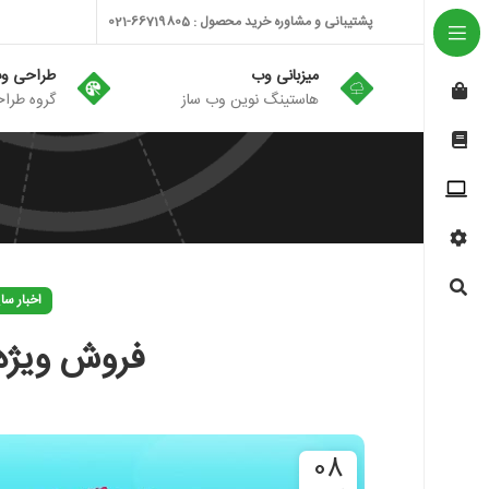
پشتیبانی و مشاوره خرید محصول : 66719805-021
میزبانی وب
طراحی و
هاستینگ نوین وب ساز
گروه طراح
اخبار س
فروش ویژه
08