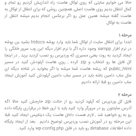
حالا می خوایم سایتی که روی لوکال هاست راه اندازیش کردیم رو تمام و
کمال انتقال بدیم روی هاست اصلی همچنین روشی که برای انتقال از لوکال به
هاست گفته میشه همین عمل رو اگر برعکس انجام بدیم میشه انتقل از
هاست به لوکال.
مرحله 1
ابتدا برای انتقال سایت از لوکال شما باید وارد پوشه htdocs بشید ین پوشه
در نرم افزار xampp وجود داره اگر با نرم افزار دیگه این وب سرور خانگی را
ایجاد کردید به روت یعنی مسیری که وردپرس رو نصب کردید برید , در اینجا
کل فایل ها رو انتخاب و zip کرده , روی هاست آپلودش کنید در مسیر
public_html که ریشه هاست شما میشه یا اگر بخواید در شاخه دیگه ای
مثل ساب دامین باشه باید در مسیر ساب دامین آپلودش کنید آموزش ایجاد
ساب دامین رو قبلا ارائه دادیم.
مرحله 2
فایل کل وردپرس که آپلود کردید رو از حالت zip خارجش کنید حالا اگه
آدرس سایتتون رو در مرورگر وارد کنید باید با ارور خطا در برقراری پایگاه داده
رو به رو خواهید شد , لازم هست داخل هاست یک دیتابیس ایجاد کنید قبلا
این مرحله رو در آموزش نصب وردپرس توضیح دادیم . بعد از ایجاد پایگاه
داده اطلاعات detabase رو باید در فایل wp-config.php وارد کنید.