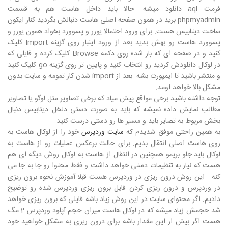
فرمت aql دانلود میشه. حالا باید داخل هاست هم به قسمت
phpmyadmin برید در همون صفحه اصلی هاست دنبالش بگردید کنار ایکون
ساخت دیتابیس هست. برای ورود احتمالا یوزر و پسوورد بخواد همون یوزر و
پسوورد هاست رو بهش بدید بعد از ورود اینبار روی گزینه Import کلیک
کنید و در صفحه ای که باز شده روی دکمه Browse کلیک کرده و فایلی که
در لوکال دانلودش کردید رو انتخاب کنید و پایین تر روی گزینه go کلیک کنید
و منتشر باشید تا ایمپورت بشه. بعد از import شدن کار تمومه و سایت بدون
مشکل بالا خواهد اومد.
توجه داشته باشید برخی مواقع پیش میاد که برخی تصاویر مثل لوگو یا تصاویر
مطالب نمایش داده نمیشه که باید به صورت دستی دلخل دیتابیس دنبال
بخش مربوط به تصایر باید و مسیر ها رو دستی درست کنید.
به همین راحتی موفق شدیدم که
سایت وردپرس
خود را از لوکال هاست به
روی هاست اصلی انتقال بدیم. برای حالت برعکس عملیات رو از هاست به
لوکال باید جلو بریمو همچنین در انتقال از هاست به لوکال روش دیگه ای هم
هست که نیاز به تنظیمات دستی خواهد داشت و فقط محتوا رو جا به جا می
کنه . این روش درون ریزی در وردپرس هست قبلا آموزش نحوه برون ریزی
در وردپرس و درون ریزی کردن فایل برون ریزی وردپرس شده رو توضیح
دادیم. اگر محتوای سایت در این روش زیاد باشه فایلی که برون ریزی خواهد
شد حجمش زیاد میشه که در لوکال هاست میزان حجم آپلود وردپرس 2 مگ
هست اگر بیش از این مقدار باشه برای درون ریزی به مشکل خواهید خود