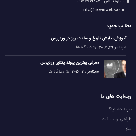
شماره تماس : 02166719805
info@novinwebsaz.ir
مطالب جدید
آموزش نمایش تاریخ و ساعت روز در وردپرس
سپتامبر 29, 2016
% دیدگاه ها
معرفی بهترین پیوند یکتای وردپرس
سپتامبر 29, 2016
% دیدگاه ها
وبسایت های ما
خرید هاستینگ
طراحی وب سایت
سئو