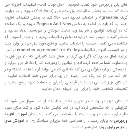
های پنل وردپرس خود نصب نمودید ، حال نوبت انجام تنظیمات افزونه می
باشد که شما به بخش تنظیمات پنل مدیریتی (Settings) بروید و در نهایت
گزینه Agreeable را انتخاب نمایید خب حالا شما به بخش تنظیمات افزونه
رفته اید که باید در ادامه به بخش
Pages » Add New
بروید و یک صفحه
که در آن باید قوانین و شرایط وب سایت خودتان را بنویسید ایجاد نمایید و
منتشر کنید و سپس شما دوباره به بخش تنظیمات بروید و از منوی کشویی که
مشاهده می کنید ، صفحه را انتخاب نمایید و متن مورد نظر خود را وارد کنید
و در قسمت انتهای تنظیمات
remember agreement for 30 days
را می
توانید فعال نمایید که اگر این گزینه را فعال کنید کاربرانی که 30 روز قبل به
وب سایت شما مراجعه کرده اند و قوانین را پذیرفته اند را بخاطر می سپارد و
از پرسش دوباره جلوگیری می کند که این کار می تواند آزار دهنده باشد!!! و در
آخر شما می توانید یک پس زمینه ای زیبا برای متن خود انتخاب نمایید ،
دوستان عزیز شما می توانید هر قوانینی را برای وب سایت خود وضع نمایید و
تنظیمات شخصی خود را برای این افزونه اعمال نمایید .
دوستان عزیز در نهایت در اخرین بخش تنظیمات از شما سوال می شود که
شرایطی را که مشخص کرده اید در کجا نمایش داده شود و شما مکان مورد
نظر برای نمایش در وب سایت را مشخص می کنید . دوستان
اموزش افزونه
وردپرس
به پایان رسید ، از همراهی شما عزیزان سپاسگزارم . با
اموزش های
وردپرس
نوین وب ساز
همراه باشید .