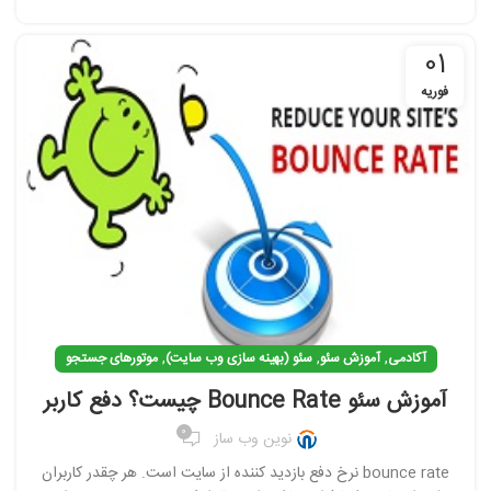
01
فوریه
,
,
,
آکادمی
آموزش سئو
سئو (بهینه سازی وب سایت)
موتورهای جستجو
آموزش سئو Bounce Rate چیست؟ دفع کاربر
0
نوین وب ساز
bounce rate نرخ دفع بازدید کننده از سایت است. هر چقدر کاربران