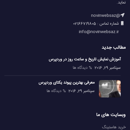
نماید.
@novinwebsaz
شماره تماس : 02166719805
info@novinwebsaz.ir
مطالب جدید
آموزش نمایش تاریخ و ساعت روز در وردپرس
سپتامبر 29, 2016
% دیدگاه ها
معرفی بهترین پیوند یکتای وردپرس
سپتامبر 29, 2016
% دیدگاه ها
وبسایت های ما
خرید هاستینگ