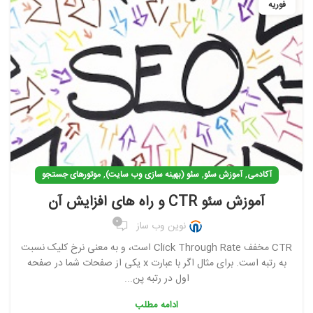
فوریه
,
,
,
آکادمی
آموزش سئو
سئو (بهینه سازی وب سایت)
موتورهای جستجو
آموزش سئو CTR و راه های افزایش آن
0
نوین وب ساز
CTR مخفف Click Through Rate است، و به معنی نرخ کلیک نسبت
به رتبه است. برای مثال اگر با عبارت x یکی از صفحات شما در صفحه
اول در رتبه پن...
ادامه مطلب