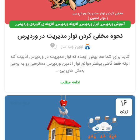
,
,
,
,
آموزش وردپرس
ابزار وردپرس
افزونه وردپرس
افزونه ی کاربردی وردپرس
وردپرس
نحوه مخفی کردن نوار مدیریت در وردپرس
0
نوین وب ساز
شاید برای شما هم پیش اومده که نوار مدیریت در وردپرس اذییت کنه
البته فقط گاهی بیشتر مواقع نوار ادمین وردپرس دسترسی رو به برخی
بخش های پی...
ادامه مطلب
16
ژوئن