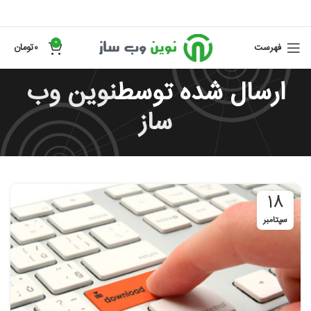
0
فهرست
0
تومان
ارسال شده توسط
نوین وب
ساز
18
سپتامبر