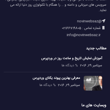
سرویس های میزبانی و دامنه و … را همگام با تکنولوژی روز دنیا ارائه می
نماید.
@novinwebsaz
شماره تماس : 02166719805
info@novinwebsaz.ir
مطالب جدید
آموزش نمایش تاریخ و ساعت روز در وردپرس
سپتامبر 29, 2016
% دیدگاه ها
معرفی بهترین پیوند یکتای وردپرس
سپتامبر 29, 2016
% دیدگاه ها
وبسایت های ما