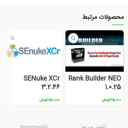
محصولات مرتبط
SENuke XCr
Rank Builder NEO
3.2.46
1.0.25
25,000
تومان
150,000
تومان