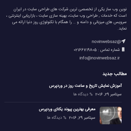
نوین وب ساز یکی از تخصصی ترین شرکت های طراحی سایت در ایران
است که خدمات , طراحی وب سایت، بهینه سازی سایت ، بازاریابی اینترنتی ،
سرویس های میزبانی و دامنه و … را همگام با تکنولوژی روز دنیا ارائه می
نماید.
@novinwebsaz
شماره تماس : 02166719805
info@novinwebsaz.ir
مطالب جدید
آموزش نمایش تاریخ و ساعت روز در وردپرس
سپتامبر 29, 2016
% دیدگاه ها
معرفی بهترین پیوند یکتای وردپرس
سپتامبر 29, 2016
% دیدگاه ها