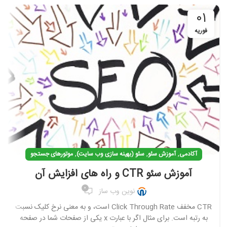
01
فوریه
,
,
,
آکادمی
آموزش سئو
سئو (بهینه سازی وب سایت)
موتورهای جستجو
آموزش سئو CTR و راه های افزایش آن
0
نوین وب ساز
CTR مخفف Click Through Rate است، و به معنی نرخ کلیک نسبت
به رتبه است. برای مثال اگر با عبارت x یکی از صفحات شما در صفحه