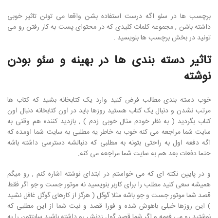
برچسب ها در سئو اگه درست استفاده بشن واقعا می تونن تاثیر خوبی
داشته باشن , مجموعه کلمات کلیدی که در محتوای پست به کار رفتن رو می
تونید در بخش برچسب ها بنویسید .
تاثیر دسته بندی ها در بهینه و سئو بودن
نوشته
خوب دسته بندی مطالب فرض کنید وارد یک کتابخانه بشید که کتاب ها
مرتب نشدن و دنبال یک کتاب هستید روزها باید در اون کتابخانه دنبال اون
کتاب بگردید ( به نظر خودم مثال خوبی زدم ) , بازدید کننده هم وقتی به
سایت شما مراجعه می کنه خوب به خاطر یه مطلبی به سایت شما اومده که
اگه دفعه اول به راحتی بتونه به مطلبی که دنبالشه دسترسی داشته باشه
حتما دفعات بعد هم به سایت شما مراجعه می کنه.
و در پایین نکته ای که می خواستم در ابتدای نوشته اشاره کنم , رو میگم
همیشه سعی کنید مطلب را برای کاربر بنویسید نه موتور جست و جو اگر فقط
قصد شما موتور جست و جو باشه مثلا گوگل ( هرگز از کارهای گوگل غافل نشید
) این روزها خیلی باهوش شده و فورا قصد و نیت شما از این مطلبی که
نوشتید رو می فهمه و اگر شما قصد گول زدنش رو داشته باشید سایتتون را به