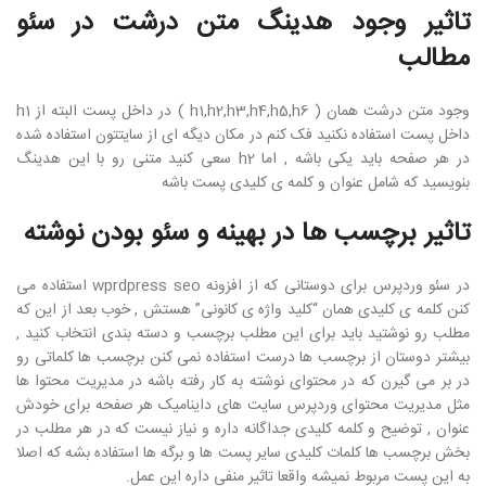
تاثیر وجود هدینگ متن درشت در سئو
مطالب
وجود متن درشت همان ( h1,h2,h3,h4,h5,h6 ) در داخل پست البته از h1
داخل پست استفاده نکنید فک کنم در مکان دیگه ای از سایتتون استفاده شده
در هر صفحه باید یکی باشه , اما h2 سعی کنید متنی رو با این هدینگ
بنویسید که شامل عنوان و کلمه ی کلیدی پست باشه
تاثیر برچسب ها در بهینه و سئو بودن نوشته
در سئو وردپرس برای دوستانی که از افزونه wprdpress seo استفاده می
کنن کلمه ی کلیدی همان “کلید واژه ی کانونی” هستش , خوب بعد از این که
مطلب رو نوشتید باید برای این مطلب برچسب و دسته بندی انتخاب کنید ,
بیشتر دوستان از برچسب ها درست استفاده نمی کنن برچسب ها کلماتی رو
در بر می گیرن که در محتوای نوشته به کار رفته باشه در مدیریت محتوا ها
مثل مدیریت محتوای وردپرس سایت های داینامیک هر صفحه برای خودش
عنوان , توضیح و کلمه کلیدی جداگانه داره و نیاز نیست که در هر مطلب در
بخش برچسب ها کلمات کلیدی سایر پست ها و برگه ها استفاده بشه که اصلا
به این پست مربوط نمیشه واقعا تاثیر منفی داره این عمل.