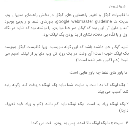
backlink
با تغییرات گوگل و تغییر راهنمایی های گوگل در بخش راهنمای مدیران وب
سایت ها google webmaster guideline، باورهای غلط و رایجی بوجود
آمد و دلیل آن این بود که گوگل صراحتا مواردی را نوشته بود که شاید در نگاه
اول و با نگاه بی دقت، نشان از بد بودن
بک لینک
بود.
شاید گوگل حق داشته باشد که این گونه بنویسید. زیرا کافیست گوگل بنویسد
بک لینک
خوب است! آن وقت در یک روز، کل وب دنیا پر از لینک اسپم می
شود! (هم اکنون هم شده است!)
اما باور های غلط چه باور هایی است:
۱-
بک لینک
کلا بد است و سایت شما نباید
بک لینک
دریافت کند وگرنه رتبه
شما آسیب می بیند.
۲-
بک لینک
زیاد بد است.
بک لینک
باید کم باشد (کم و زیاد خود تعریف
دارد!)
۳- سایت x با
بک لینک
بالا آمده. پس به زودی افت می کند!