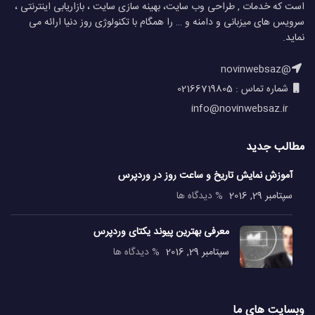
است که خدمات , طراحی وب سایت، بهینه سازی سایت ، بازاریابی اینترنتی ،
سرویس های میزبانی و دامنه و … را همگام با تکنولوژی روز دنیا ارائه می
نماید.
@novinwebsaz
شماره تماس : 02166719805
info@novinwebsaz.ir
مطالب جدید
آموزش نمایش تاریخ و ساعت روز در وردپرس
سپتامبر 29, 2016
% دیدگاه ها
معرفی بهترین پیوند یکتای وردپرس
سپتامبر 29, 2016
% دیدگاه ها
وبسایت های ما