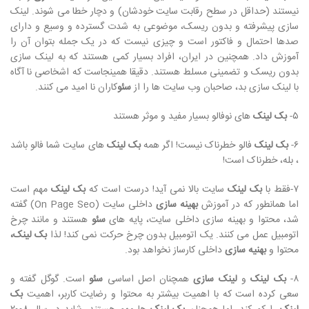
نیستند (حداقل در سطح رقابت سایت خودشان) و دچار خطا می شوند. لینک
سازی پیشرفته و بدون ریسک، موضوعی به شدت گسترده و وسیع و دارای
صدها احتمال و فاکتور است و چیزی نیست که در یک جمله بتوان آن را
آموزش داد. همچنین در ایران، افراد بسیار کمی هستند که به لینک سازی
بدون ریسک و تضمینی مسلط هستند. دقیقا همینجاست که اشخاصی نا آگاه
با لینک سازی بد، صاحبان وب سایت ها را از
سئو
کاران نا امید می کنند.
۵-
بک لینک
های نوفالو بسیار مفید و موثر هستند
۶-
بک لینک
فالو خطرناک نیست! اگر همه
بک لینک
های سایت شما فالو باشد
، بله، خطرناک است!
۷-فقط با
بک لینک
سایت بالا نمی آید! درست است که
بک لینک
مهم است
اما همانطور که در آموزش
بهینه سازی
داخلی سایت (On Page Seo) گفته
شد، محتوا و بهینه سازی داخلی سایت، پایه های
سئو
هستند و مانند چرخ
اتومبیل عمل می کنند. یک اتومبیل بدون چرخ حرکت نمی کند! لذا
بک لینک،
محتوا و
بهنیه سازی
داخلی کارساز نخواهد بود.
۸-
بک لینک
و
لینک سازی
همچنان اصل اساسی
سئو
است. گوگل گفته و
سعی کرده است که با اهمیت بیشتر به محتوا و رضایت کاربر، اهمیت
بک