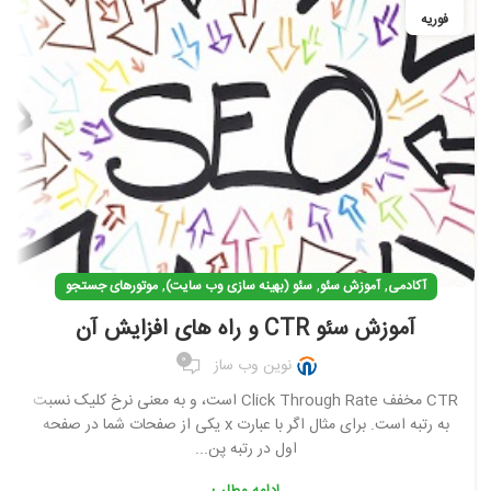
فوریه
,
,
,
آکادمی
آموزش سئو
سئو (بهینه سازی وب سایت)
موتورهای جستجو
آموزش سئو CTR و راه های افزایش آن
0
نوین وب ساز
CTR مخفف Click Through Rate است، و به معنی نرخ کلیک نسبت
به رتبه است. برای مثال اگر با عبارت x یکی از صفحات شما در صفحه
اول در رتبه پن...
ادامه مطلب