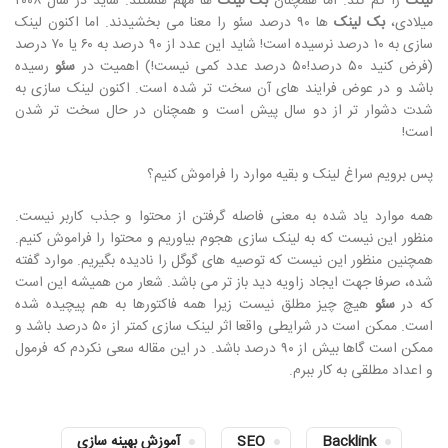
لینک
را کم کند. اما همچنان
بک لینک
ها مهم هستند. شاید در سال ۲۰۰۸
میلادی،
بک لینک
ها ۹۰ درصد سئو را معنا می بخشیدند. اما اکنون لینک
سازی به ۱۰ درصد نرسیده است! شاید این عدد از ۹۰ درصد به ۶۰ یا ۷۰ درصد
(فرض کنید ۵۰ درصد!۵۰ درصد عدد کمی نیست!) اهمیت در
سئو
رسیده
باشد و در عوض فرایند های آن سخت تر شده است. اکنون لینک سازی به
شدت دشوار تر از دو سال پیش است و همچنان در حال سخت تر شدن
است!
پس برویم سراغ لینک و بقیه موارد را فراموش کنیم؟
همه موارد یاد شده به معنی فاصله گرفتن از محتوا و جذب کاربر نیست.
منظور این نیست که به لینک سازی هجوم بیاوریم و محتوا را فراموش کنیم.
همچنین منظور این نیست که توصیه های گوگل را نادیده بگیریم. موارد گفته
شده، صرفا جهت ایجاد زاویه دید باز تر می باشد. شعار من همیشه این است
که در
سئو
هیچ چیز مطلق نیست زیرا همه فاکتورها به هم پیچیده شده
است. ممکن است در شرایطی واقعا اثر لینک سازی کمتر از ۵۰ درصد باشد و
ممکن است گاها بیش از ۹۰ درصد باشد. در این مقاله سعی نکردم که فرمول
و اعداد مطلقی به کار ببرم.
Backlink
SEO
آموزش بهینه سازی