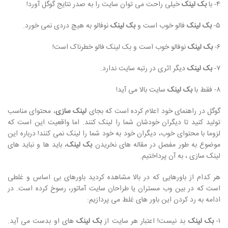
۴- با
بک لینک
خیلی راحت می توان سایت را به صدر نتایج گوگل آورد!
۵-
بک لینک
فالو خوب است و
بک لینک
نوفالو به هیچ دردی نمی خورد.
۶-
بک لینک
نوفالو خوب است و بک لینک فالو خطرناک است!
۷-
بک لینک
دیگر اثری در رتبه سایت ندارد.
۸- فقط با
بک لینک
سایت بالا می آید!
گوگل در راهنمای خود اعلام کرده است که بجای
لینک سازی
، محتوای مناسب
تولید کنید تا دیگران خودشان شما را لینک کنند. اما واقعیت این است که
لزوما با محتوای خوب، دیگران خود به خود شما را لینک نمی کنند! درباره این
موضوع به طور مفصل در مقاله های نخریدن
بک لینک
، باید ها و نباید های
لینک سازی ، به آن پرداختیم.
هر کدام از باورهایی که در بالا مشاهده کردید باورهای بی اساس و غلطی
است که در بین وب مستران یا طراحان سایت آماتور، رسوخ کرده است. در
ادامه به رد کردن این باور های غلط می پردازیم:
۱-
بک لینک
بد نیست! اعتبار هر سایت از
بک لینک
های او بدست می آید.