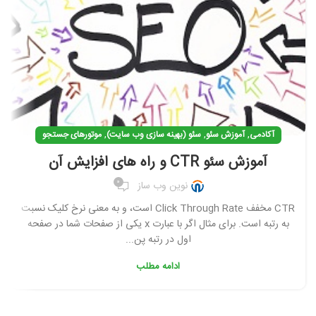
,
,
,
آکادمی
آموزش سئو
سئو (بهینه سازی وب سایت)
موتورهای جستجو
آموزش سئو CTR و راه های افزایش آن
0
نوین وب ساز
CTR مخفف Click Through Rate است، و به معنی نرخ کلیک نسبت
به رتبه است. برای مثال اگر با عبارت x یکی از صفحات شما در صفحه
اول در رتبه پن...
ادامه مطلب