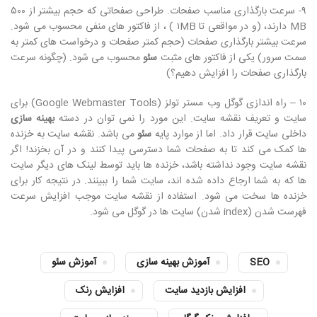
۹- سرعت بارگذاری مناسب صفحات. طراحی صفحاتی که حجم بیشتر از ۵۰۰
MB دارند، (و در مواقعی تا ۱MB ) ، از فاکتور های منفی محسوب می شود.
سرعت بیشتر بارگذاری صفحات (حجم کمتر صفحات و درخواست های کمتر به
سمت سرور) یکی از فاکتور های مثبت
سئو
محسوب می شود. (چگونه سرعت
بارگذاری صفحات را افزایش دهیم؟)
۱۰ – راه اندازی گوگل وب مستر تولز (Google Webmaster Tools) برای
سایت و تعریف نقشه سایت. این مورد را نمی توان در دسته
بهینه سازی
داخلی سایت قرار داد. اما از موارد پایه
سئو
می باشد. نقشه سایت به خزنده
ها کمک می کند تا به صفحات شما دسترسی پیدا کنند و در آن بخزند! اگر
نقشه سایت وجود نداشته باشد، خزنده ها باید توسط لینک های دیگر سایت
ها که به شما ارجاع داده شده اند، سایت شما را ببینند. در نتیجه کار برای
خزنده ها سخت می شود. استفاده از نقشه سایت موجب افزایش سرعت
فهرست شدن (index شدن) سایت ها در گوگل می شود.
SEO
آموزش بهینه سازی
آموزش سئو
افزایش بازدید سایت
افزایش رنک