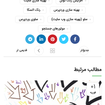
افزایش رنک گوگل
بهینه سازی سایت
بهینه سازی وردپرس
رنک السکا
سئو (بهینه سازی وب سایت)
سئوی وردپرس
موتورهای جستجو
جدیدتر
قدیمی تر
مطالب مرتبط
01
فوریه