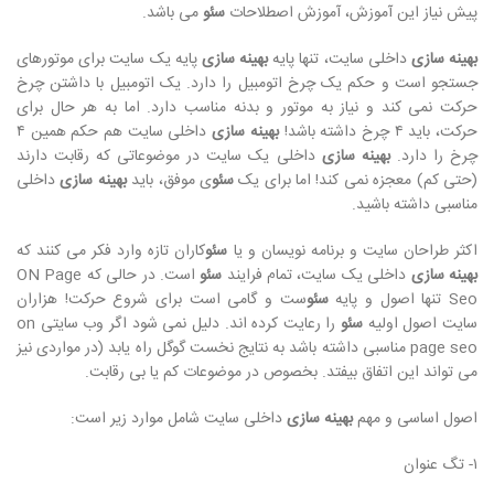
پیش نیاز این آموزش، آموزش اصطلاحات
سئو
می باشد.
بهینه سازی
داخلی سایت، تنها پایه
بهینه سازی
پایه یک سایت برای موتورهای
جستجو است و حکم یک چرخ اتومبیل را دارد. یک اتومبیل با داشتن چرخ
حرکت نمی کند و نیاز به موتور و بدنه مناسب دارد. اما به هر حال برای
حرکت، باید ۴ چرخ داشته باشد!
بهینه سازی
داخلی سایت هم حکم همین ۴
چرخ را دارد.
بهینه سازی
داخلی یک سایت در موضوعاتی که رقابت دارند
(حتی کم) معجزه نمی کند! اما برای یک
سئو
ی موفق، باید
بهینه سازی
داخلی
مناسبی داشته باشید.
اکثر طراحان سایت و برنامه نویسان و یا
سئو
کاران تازه وارد فکر می کنند که
بهینه سازی
داخلی یک سایت، تمام فرایند
سئو
است. در حالی که ON Page
Seo تنها اصول و پایه
سئو
ست و گامی است برای شروع حرکت! هزاران
سایت اصول اولیه
سئو
را رعایت کرده اند. دلیل نمی شود اگر وب سایتی on
page seo مناسبی داشته باشد به نتایج نخست گوگل راه یابد (در مواردی نیز
می تواند این اتفاق بیفتد. بخصوص در موضوعات کم یا بی رقابت.
اصول اساسی و مهم
بهینه سازی
داخلی سایت شامل موارد زیر است:
۱- تگ عنوان